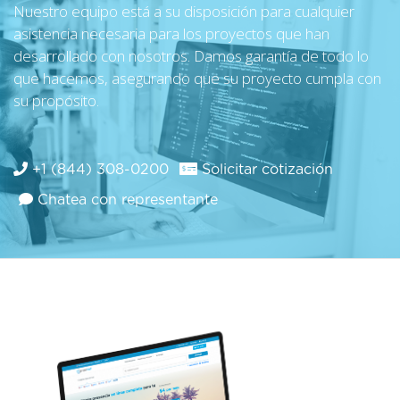
Nuestro equipo está a su disposición para cualquier
asistencia necesaria para los proyectos que han
desarrollado con nosotros. Damos garantía de todo lo
que hacemos, asegurando que su proyecto cumpla con
su propósito.
+1 (844) 308-0200
Solicitar cotización
Chatea con representante